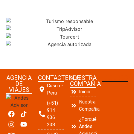
AGENCIA
CONTACTENOS
NUESTRA
FACEBOOK
DE
COMPAÑIA
Cusco -
VIAJES
Inicio
Peru
Nuestra
(+51)
Compañia
914
936
¿Porqué
238
Andes
Advisor?