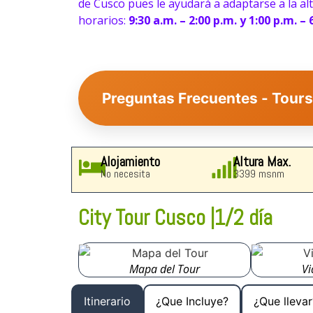
de Cusco pues le ayudará a adaptarse a la a
horarios:
9:30 a.m. – 2:00 p.m. y 1:00 p.m. – 
Preguntas Frecuentes - Tour
1. ¿Qué lugares puedo visitar con los
Alojamiento
Altura Max.
No necesita
3399 msnm
2. ¿Cuál es el mejor tour en Cusco pa
City Tour Cusco |
1/2 día
3. ¿Es necesario aclimatarse antes d
Mapa del Tour
Vi
Itinerario
¿Que Incluye?
¿Que llevar