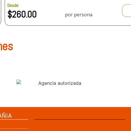
Desde:
$
260.00
por persona
nes
AÑIA
FACEBOOK