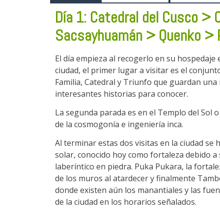
4. ¿Qué incluyen los tours en Cusco 
Día 1: Catedral del Cusco > 
Sacsayhuamán > Quenko > 
5. ¿Cuál es la mejor época para hace
El día empieza al recogerlo en su hospedaje 
ciudad, el primer lugar a visitar es el conjun
6. ¿Cómo elegir el tour en Cusco perf
Familia, Catedral y Triunfo que guardan una 
interesantes historias para conocer.
La segunda parada es en el Templo del Sol o
7. ¿Por qué reservar mis tours en Cu
de la cosmogonía e ingeniería inca.
Al terminar estas dos visitas en la ciudad 
solar, conocido hoy como fortaleza debido a
laberíntico en piedra. Puka Pukara, la fortale
de los muros al atardecer y finalmente Tambo
donde existen aún los manantiales y las fuen
de la ciudad en los horarios señalados.