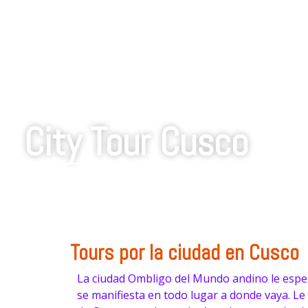
City Tour Cusco
Lugares a Visitar: Catedral del Cusco > Coricancha o 
> Quenko > Puka pukara > Tambomachay
Tours por la ciudad en Cusco
La ciudad Ombligo del Mundo andino le esper
se manifiesta en todo lugar a donde vaya. Le