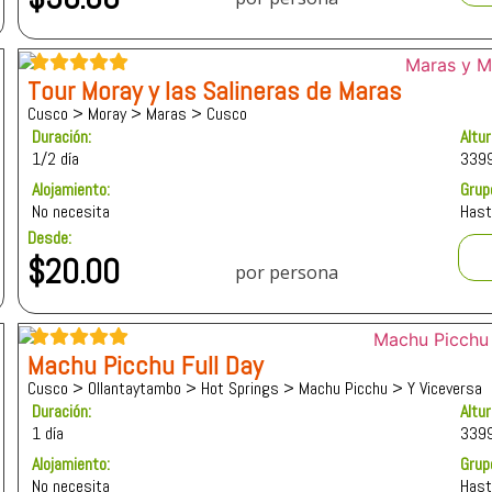
Tour Moray y las Salineras de Maras
Cusco > Moray > Maras > Cusco
Duración:
Altu
1/2 día
339
Alojamiento:
Grup
No necesita
Hast
Desde:
$
20.00
por persona
Machu Picchu Full Day
Cusco > Ollantaytambo > Hot Springs > Machu Picchu > Y Viceversa
Duración:
Altu
1 día
339
Alojamiento:
Grup
No necesita
Hast