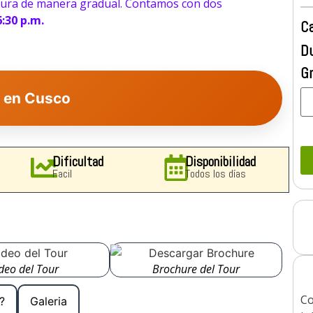
ltura de manera gradual. Contamos con dos
6:30 p.m.
Ca
Du
G
s en Cusco
 tours en Cusco?
Dificultad
Disponibilidad
Facil
Todos los días
ra principiantes?
e hacer tours en Cusco?
deo del Tour
Brochure del Tour
Co
?
Galeria