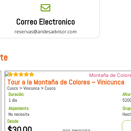
Correo Electronico
reservas@andesadvisor.com
rte
Tour a la Montaña de Colores – Vinicunca
Cusco > Vinicunca > Cusco
Duración:
Altu
1 día
520
Alojamiento:
Grup
No necesita
Hast
Desde:
$
30.00
por persona