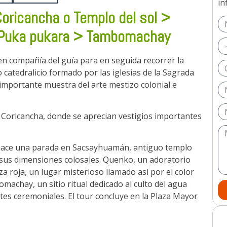
con Andes Advisor?
in
Coricancha o Templo del sol >
Puka pukara > Tambomachay
r excursiones en Cusco?
en compañía del guía para en seguida recorrer la
to catedralicio formado por las iglesias de la Sagrada
ecto para mí?
importante muestra del arte mestizo colonial e
 Coricancha, donde se aprecian vestigios importantes
sco con Andes Advisor?
se hace una parada en Sacsayhuamán, antiguo templo
 sus dimensiones colosales. Quenko, un adoratorio
za roja, un lugar misterioso llamado así por el color
machay, un sitio ritual dedicado al culto del agua
tes ceremoniales. El tour concluye en la Plaza Mayor