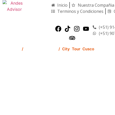
Inicio
Nuestra Compañia
Terminos y Condiciones
(+51) 91
(+51) 90
Home
/
Tours en Cusco
/ City Tour Cusco