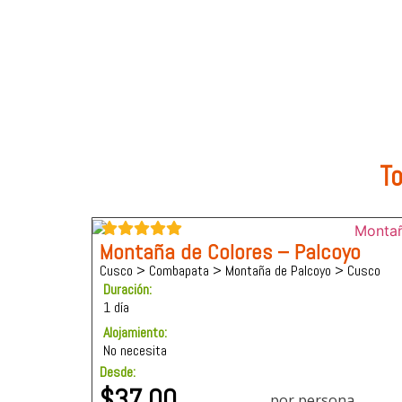
To
Montaña de Colores – Palcoyo
Cusco > Combapata > Montaña de Palcoyo > Cusco
Duración:
1 día
Alojamiento:
No necesita
Desde:
$
37.00
por persona